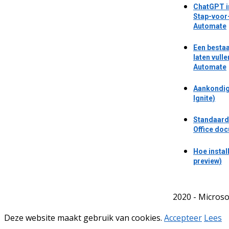
ChatGPT i
Stap-voor
Automate
Een besta
laten vull
Automate
Aankondig
Ignite)
Standaard 
Office do
Hoe instal
preview)
2020 - Microso
Deze website maakt gebruik van cookies.
Accepteer
Lees