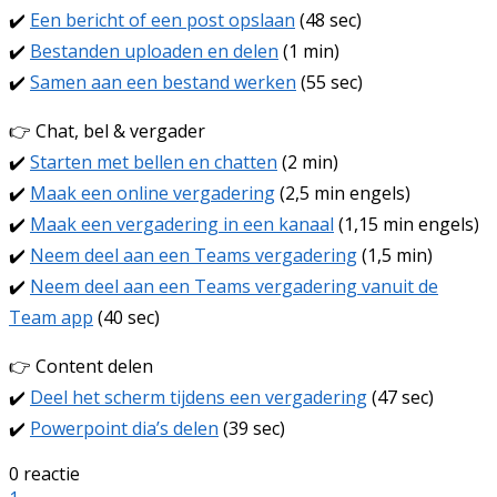
✔️
Een bericht of een post opslaan
(48 sec)
✔️
Bestanden uploaden en delen
(1 min)
✔️
Samen aan een bestand werken
(55 sec)
👉 Chat, bel & vergader
✔️
Starten met bellen en chatten
(2 min)
✔️
Maak een online vergadering
(2,5 min engels)
✔️
Maak een vergadering in een kanaal
(1,15 min engels)
✔️
Neem deel aan een Teams vergadering
(1,5 min)
✔️
Neem deel aan een Teams vergadering vanuit de
Team app
(40 sec)
👉 Content delen
✔️
Deel het scherm tijdens een vergadering
(47 sec)
✔️
Powerpoint dia’s delen
(39 sec)
0 reactie